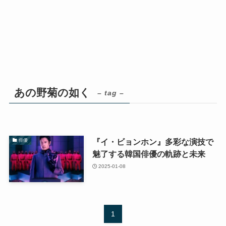
あの野菊の如く
– tag –
『イ・ビョンホン』多彩な演技で
俳優
魅了する韓国俳優の軌跡と未来
2025-01-08
1