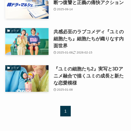
断つ復讐と正義の痛快アクション
2025-09-14
共感必至のラブコメディ『ユミの
ドラマ
細胞たち』細胞たちが織りなす内
面世界
2025-01-08
2026-02-15
『ユミの細胞たち2』実写と3Dア
ドラマ
ニメ融合で描くユミの成長と新た
な恋愛模様
2025-01-08
1