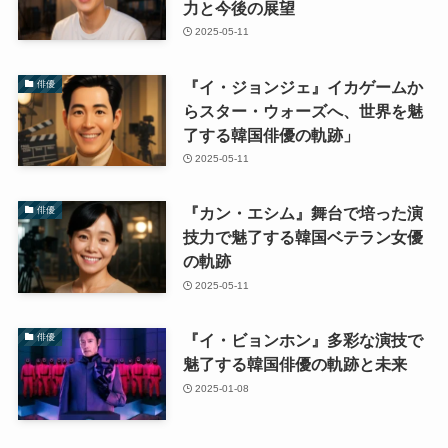
力と今後の展望
2025-05-11
『イ・ジョンジェ』イカゲームか
俳優
らスター・ウォーズへ、世界を魅
了する韓国俳優の軌跡」
2025-05-11
『カン・エシム』舞台で培った演
俳優
技力で魅了する韓国ベテラン女優
の軌跡
2025-05-11
『イ・ビョンホン』多彩な演技で
俳優
魅了する韓国俳優の軌跡と未来
2025-01-08