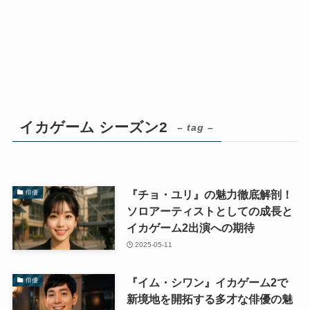
イカゲーム シーズン2
– tag –
『チョ・ユリ』の魅力徹底解剖！
俳優
ソロアーティストとしての成長と
イカゲーム2出演への期待
2025-05-11
『イム・シワン』イカゲーム2で
俳優
新境地を開拓する多才な俳優の魅