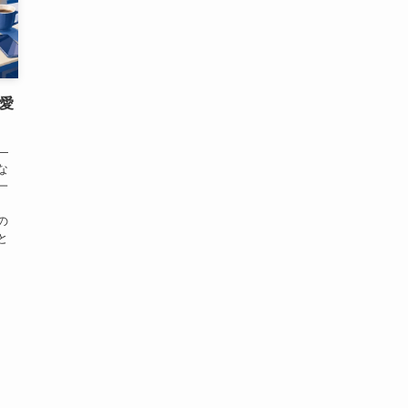
と愛
―
な
一
の
と