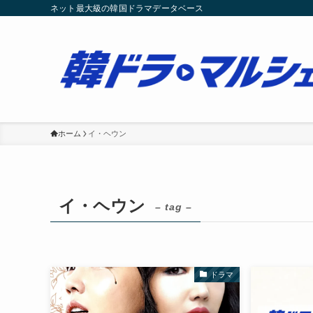
ネット最大級の韓国ドラマデータベース
ホーム
イ・ヘウン
イ・ヘウン
– tag –
ドラマ