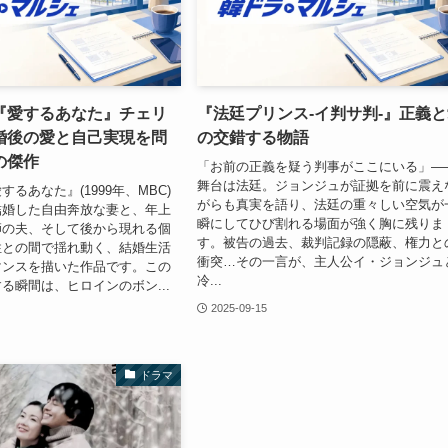
『愛するあなた』チェリ
『法廷プリンス-イ判サ判-』正義
婚後の愛と自己実現を問
の交錯する物語
の傑作
「お前の正義を疑う判事がここにいる」―
舞台は法廷。ジョンジュが証拠を前に震え
るあなた』(1999年、MBC)
がらも真実を語り、法廷の重々しい空気が
結婚した自由奔放な妻と、年上
瞬にしてひび割れる場面が強く胸に残りま
師の夫、そして後から現れる個
す。被告の過去、裁判記録の隠蔽、権力と
性との間で揺れ動く、結婚生活
衝突…その一言が、主人公イ・ジョンジュ
マンスを描いた作品です。この
冷...
る瞬間は、ヒロインのボン...
2025-09-15
ドラマ