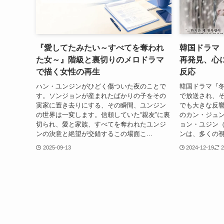
『愛してたみたい～すべてを奪われ
韓国ドラマ
た女～』階級と裏切りのメロドラマ
再発見、心
で描く女性の再生
反応
ハン・ユンジンがひどく傷ついた夜のことで
韓国ドラマ『冬
す。ソンジョンが産まれたばかりの子をその
で放送され、
実家に置き去りにする、その瞬間、ユンジン
でも大きな反
の世界は一変します。信頼していた“親友”に裏
のカン・ジュ
切られ、愛と家族、すべてを奪われたユンジ
ョン・ユジン
ンの決意と絶望が交錯するこの場面こ...
ンは、多くの視
2025-09-13
2024-12-19
2