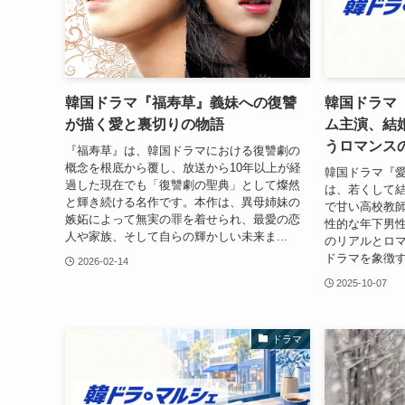
韓国ドラマ『福寿草』義妹への復讐
韓国ドラマ
が描く愛と裏切りの物語
ム主演、結
うロマンス
『福寿草』は、韓国ドラマにおける復讐劇の
概念を根底から覆し、放送から10年以上が経
韓国ドラマ『愛す
過した現在でも「復讐劇の聖典」として燦然
は、若くして
と輝き続ける名作です。本作は、異母姉妹の
で甘い高校教
嫉妬によって無実の罪を着せられ、最愛の恋
性的な年下男
人や家族、そして自らの輝かしい未来ま...
のリアルとロ
ドラマを象徴す
2026-02-14
2025-10-07
ドラマ