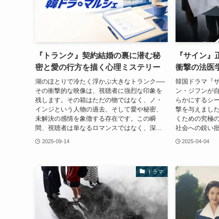
『トランク』契約結婚の裏に潜む秘
『サイン』
密と愛の行方を描く心理ミステリー
衝撃の法医
湖のほとりで冷たく浮かぶ大きなトランク──
韓国ドラマ『
その衝撃的な映像は、視聴者に強烈な印象を
ン・ジフンが
残します。その箱はただの物ではなく、ノ・
らかにするシ
インジという人物の過去、そして愛や秘密、
撃を与えまし
未解決の感情を象徴する存在です。この瞬
くための究極
間、視聴者は単なるロマンスではなく、深...
社会への鋭い批
2025-09-14
2025-04-04
ドラマ