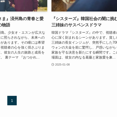
さま』済州島の青春と愛
『シスターズ』韓国社会の闇に挑
の物語
三姉妹のサスペンスドラマ
済州島。少女オ・エスンが広大な
韓国ドラマ『シスターズ』の中で、視聴者
日に照らされながら、未来への
心に深く刻まれるシーンがあります。貧し
ンがあります。その瞳には希望
三姉妹の長女インジュが、突然手にした70
、視聴者の心を強く揺さぶりま
ウォンの大金を前に驚愕し、戸惑いながら
は、彼女の人生の旅路と成長を
家族を守る決意を新たにする瞬間です。こ
 裏テーマ 『おつかれ...
場面は、彼女の内なる葛藤と家族愛を象...
2025-01-08
1