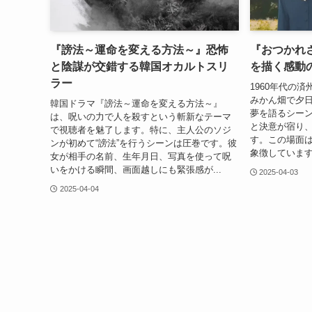
『謗法～運命を変える方法～』恐怖
『おつかれ
と陰謀が交錯する韓国オカルトスリ
を描く感動
ラー
1960年代の
みかん畑で夕
韓国ドラマ『謗法～運命を変える方法～』
夢を語るシー
は、呪いの力で人を殺すという斬新なテーマ
と決意が宿り
で視聴者を魅了します。特に、主人公のソジ
す。この場面
ンが初めて“謗法”を行うシーンは圧巻です。彼
象徴しています。
女が相手の名前、生年月日、写真を使って呪
いをかける瞬間、画面越しにも緊張感が...
2025-04-03
2025-04-04