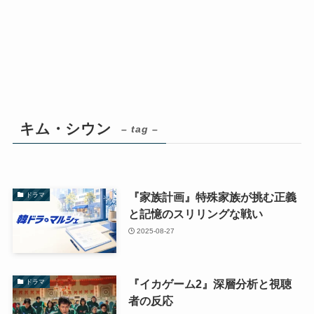
キム・シウン
– tag –
『家族計画』特殊家族が挑む正義
ドラマ
と記憶のスリリングな戦い
2025-08-27
『イカゲーム2』深層分析と視聴
ドラマ
者の反応