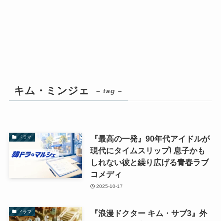
キム・ミンジェ
– tag –
『最高の一発』90年代アイドルが
ドラマ
現代にタイムスリップ! 息子かも
しれない彼と繰り広げる青春ラブ
コメディ
2025-10-17
『浪漫ドクター キム・サブ3』外
ドラマ