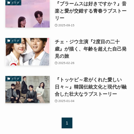
『ブラームスは好きですか？』音
ドラマ
楽と愛が交錯する青春ラブストー
リー
2025-09-15
チェ・ジウ主演『2度目の二十
ドラマ
歳』が描く、年齢を超えた自己発
見の旅
2025-02-26
『トッケビ～君がくれた愛しい
ドラマ
日々～』韓国伝統文化と現代が融
合した壮大なラブストーリー
2025-01-04
1