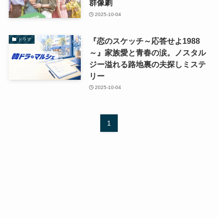
群像劇
2025-10-04
『恋のスケッチ～応答せよ1988
ドラマ
～』家族愛と青春の涙。ノスタル
ジー溢れる路地裏の夫探しミステ
リー
2025-10-04
1