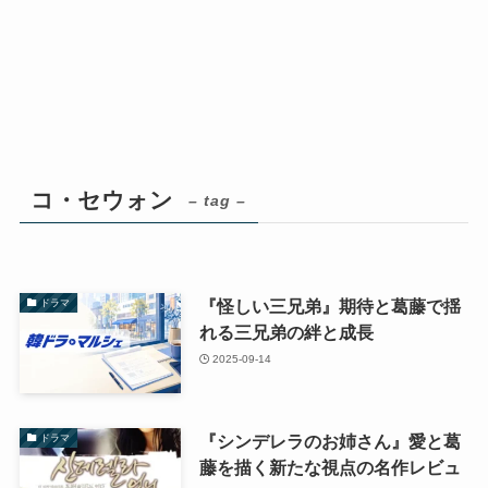
コ・セウォン
– tag –
『怪しい三兄弟』期待と葛藤で揺
ドラマ
れる三兄弟の絆と成長
2025-09-14
『シンデレラのお姉さん』愛と葛
ドラマ
藤を描く新たな視点の名作レビュ