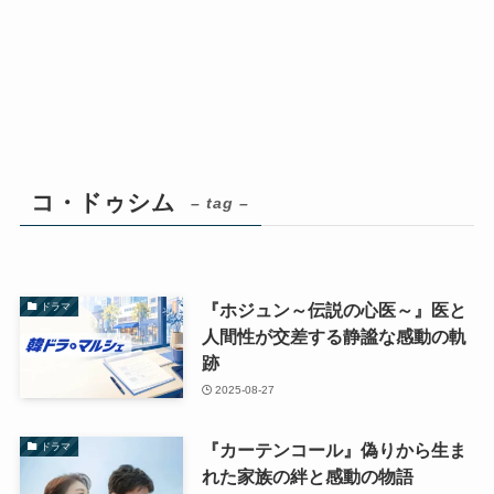
コ・ドゥシム
– tag –
『ホジュン～伝説の心医～』医と
ドラマ
人間性が交差する静謐な感動の軌
跡
2025-08-27
『カーテンコール』偽りから生ま
ドラマ
れた家族の絆と感動の物語