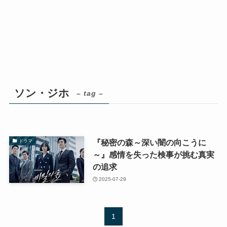
ソン・ジホ
– tag –
『秘密の森～深い闇の向こうに
ドラマ
～』感情を失った検事が挑む真実
の追求
2025-07-29
1