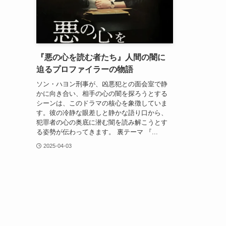
『悪の心を読む者たち』人間の闇に
迫るプロファイラーの物語
ソン・ハヨン刑事が、凶悪犯との面会室で静
かに向き合い、相手の心の闇を探ろうとする
シーンは、このドラマの核心を象徴していま
す。彼の冷静な眼差しと静かな語り口から、
犯罪者の心の奥底に潜む闇を読み解こうとす
る姿勢が伝わってきます。 裏テーマ 『...
2025-04-03