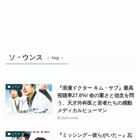
ソ・ウンス
– tag –
『浪漫ドクター キム・サブ』最高
ドラマ
視聴率27.6%! 命の重さと信念を問
う、天才外科医と若者たちの感動
メディカルヒューマン
2025-10-04
『ミッシング～彼らがいた～』忘
ドラマ