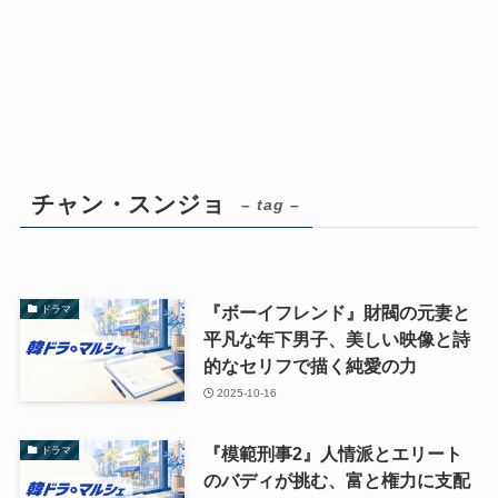
チャン・スンジョ
– tag –
『ボーイフレンド』財閥の元妻と
ドラマ
平凡な年下男子、美しい映像と詩
的なセリフで描く純愛の力
2025-10-16
『模範刑事2』人情派とエリート
ドラマ
のバディが挑む、富と権力に支配