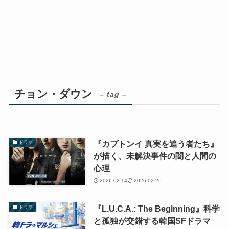
チョン・ダウン
– tag –
『カプトンイ 真実を追う者たち』
ドラマ
が描く、未解決事件の闇と人間の
心理
2026-02-14
2026-02-26
『L.U.C.A.: The Beginning』科学
ドラマ
と孤独が交錯する韓国SFドラマ