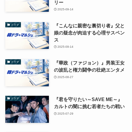
リー
2025-09-14
『こんなに親密な裏切り者』父と
ドラマ
娘の疑念が肉迫する心理サスペン
ス
2025-09-14
『華政（ファジョン）』男装王女
ドラマ
の波乱と権力闘争の壮絶エンタメ
2025-08-27
『君を守りたい～SAVE ME～』
ドラマ
カルトの闇に挑む若者たちの戦い
2025-07-29