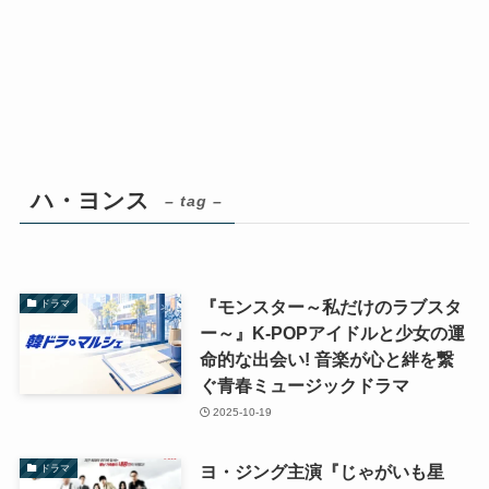
ハ・ヨンス
– tag –
『モンスター～私だけのラブスタ
ドラマ
ー～』K-POPアイドルと少女の運
命的な出会い! 音楽が心と絆を繋
ぐ青春ミュージックドラマ
2025-10-19
ヨ・ジング主演『じゃがいも星
ドラマ