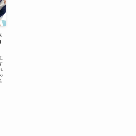
族
コ
主
す
れ
の
を