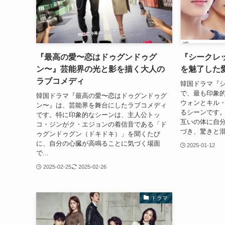
『最高の愛〜恋はドゥグンドゥグ
『シークレ
ン〜』芸能界の光と影を描く大人の
を魅了した
ラブコメディ
韓国ドラマ『
で、最も印象
韓国ドラマ『最高の愛〜恋はドゥグンドゥグ
ウォンとキル
ン〜』は、芸能界を舞台にしたラブコメディ
るシーンです
です。特に印象的なシーンは、主人公トッ
互いの体に自
コ・ジンがク・エジョンの着信音である「ド
づき、驚きと混
ゥグンドゥグン（ドキドキ）」を聞くたび
に、自分の心臓が高鳴ることに気づく場面
2025-01-12
で...
2025-02-25
2025-02-26
ドラマ