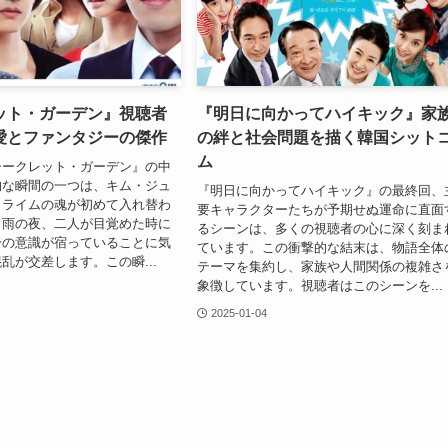
ット・ガーデン』視聴者
『明日に向かってハイキック』家
愛とファンタジーの傑作
の絆と社会問題を描く韓国シット
ム
シークレット・ガーデン』の中
的な瞬間の一つは、キム・ジュ
『明日に向かってハイキック』の最終回、
・ライムの魂が初めて入れ替わ
要キャラクターたちが予期せぬ運命に直面
。雨の夜、二人が目覚めた時に
るシーンは、多くの視聴者の心に深く刻ま
分の意識が宿っていることに気
ています。この衝撃的な結末は、物語全体
乱が交差します。この瞬...
テーマを集約し、家族や人間関係の複雑さ
象徴しています。視聴者はこのシーンを...
2025-01-04