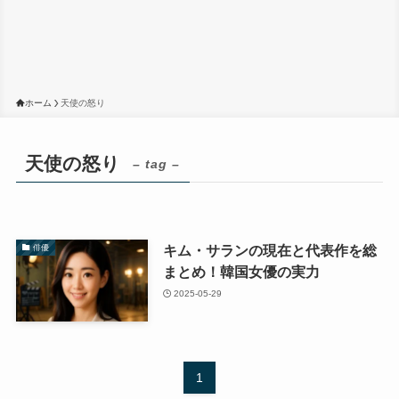
ホーム
天使の怒り
天使の怒り
– tag –
キム・サランの現在と代表作を総
俳優
まとめ！韓国女優の実力
2025-05-29
1