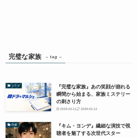
完璧な家族
– tag –
『完璧な家族』あの笑顔が崩れる
ドラマ
瞬間から始まる、家族ミステリー
の刺さり方
2026-02-11
2026-02-12
『キム・ヨンデ』繊細な演技で視
俳優
聴者を魅了する次世代スター