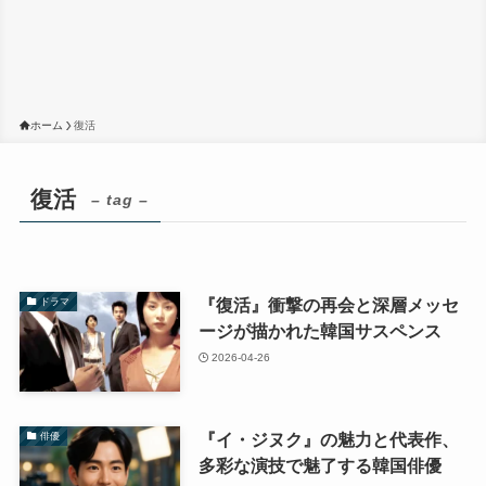
ホーム
復活
復活
– tag –
『復活』衝撃の再会と深層メッセ
ドラマ
ージが描かれた韓国サスペンス
2026-04-26
『イ・ジヌク』の魅力と代表作、
俳優
多彩な演技で魅了する韓国俳優