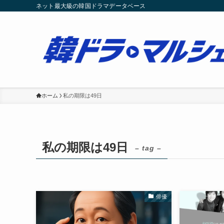
ネット最大級の韓国ドラマデータベース
ホーム
私の期限は49日
私の期限は49日
– tag –
俳優