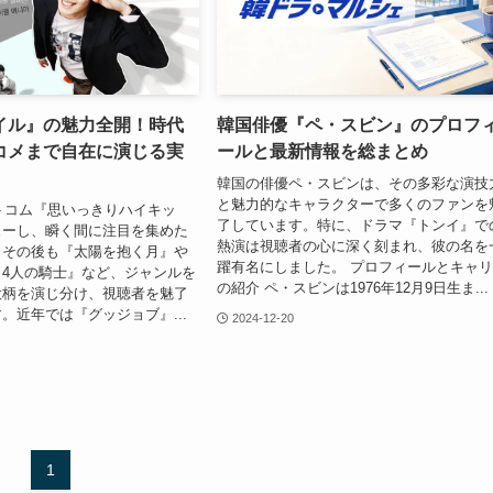
イル』の魅力全開！時代
韓国俳優『ペ・スビン』のプロフ
コメまで自在に演じる実
ールと最新情報を総まとめ
韓国の俳優ペ・スビンは、その多彩な演技
と魅力的なキャラクターで多くのファンを
ットコム『思いっきりハイキッ
了しています。特に、ドラマ『トンイ』で
ューし、瞬く間に注目を集めた
熱演は視聴者の心に深く刻まれ、彼の名を
。その後も『太陽を抱く月』や
躍有名にしました。 プロフィールとキャ
4人の騎士』など、ジャンルを
の紹介 ペ・スビンは1976年12月9日生ま...
役柄を演じ分け、視聴者を魅了
。近年では『グッジョブ』...
2024-12-20
1