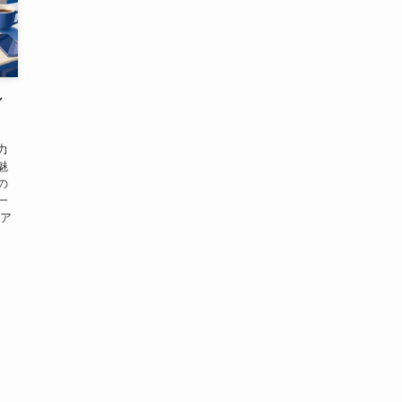
ィ
力
魅
の
一
リア