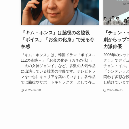
『キム・ホンス』は脇役の名脇役
『チョン・
「ボイス」「お金の化身」で光る存
劇からラブ
在感
力派俳優
『キム・ホンス』は、韓国ドラマ「ボイス～
2006年のシ
112の奇跡～」「お金の化身（カネの花）」
ク！』でデビ
「火の女神ジョンイ」など、多数の人気作品
チョン・イル
に出演している韓国の俳優です。テレビドラ
『シンデレラと
マを中心にキャリアを築いています。各作品
問わず多彩な
では脇役やサポートキャラクターとして存...
し続けています
2025-07-28
2025-04-19