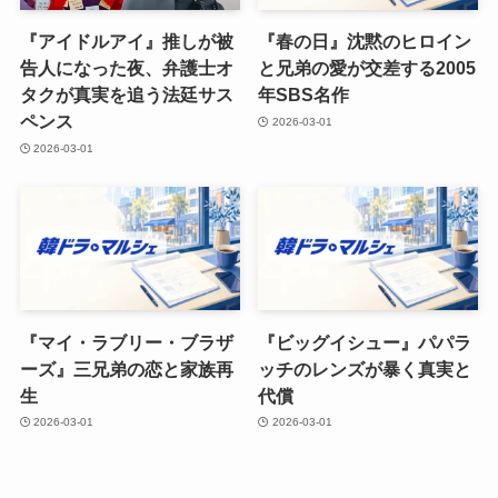
『アイドルアイ』推しが被
『春の日』沈黙のヒロイン
告人になった夜、弁護士オ
と兄弟の愛が交差する2005
タクが真実を追う法廷サス
年SBS名作
ペンス
2026-03-01
2026-03-01
『マイ・ラブリー・ブラザ
『ビッグイシュー』パパラ
ーズ』三兄弟の恋と家族再
ッチのレンズが暴く真実と
生
代償
2026-03-01
2026-03-01