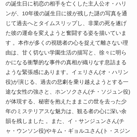
の誕生日に初恋の相手を亡くした主人公オ・ハリ
ンが、10年後の誕生日に彼が残した謎の写真を通
じて過去へとタイムスリップし、非業の死を遂げ
た彼の運命を変えようと奮闘する姿を描いていま
す 。本作が多くの視聴者の心を捉えて離さない理
由は、甘く切ない学園生活の描写と、徐々に明ら
かになる衝撃的な事件の真相が織りなす息詰まる
ような緊張感にあります。イェリさん(オ・ハリン
役)が演じる、過去の悲劇を乗り越えようとする一
途な女性の強さと、ホンソクさん(チ・ソジュン役)
が体現する、秘密を抱えたままこの世を去った少
年のミステリアスな魅力は、観る者の心に深い余
韻を残しました 。また、イ・サンジュンさん(チ
ャ・ウンソン役)やキム・ギョルユさん(ト・スジン