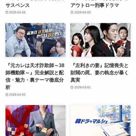
サスペンス
アウトロー刑事ドラマ
2026-04-26
2026-04-05
『元カレは天才詐欺師～38
『左利きの妻』記憶喪失と
師機動隊～』完全解説と配
財閥の罠、妻の執念が暴く
信・魅力・裏テーマ徹底分
真実
析
2026-03-01
2026-04-05