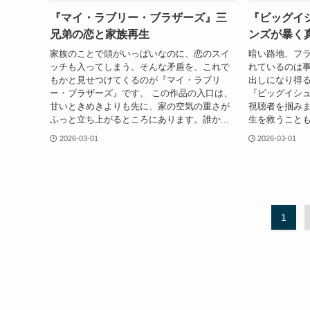
『マイ・ラブリー・ブラザーズ』三
『ビッグイ
兄弟の恋と家族再生
ンズが暴く
家族のことで頭がいっぱいなのに、恋のスイ
暗い路地、フ
ッチも入ってしまう。そんな矛盾を、これで
れているのは
もかと見せつけてくるのが『マイ・ラブリ
出しになり得
ー・ブラザーズ』です。 この作品の入口は、
『ビッグイシ
甘いときめきよりも先に、家の空気の重さが
視聴者を掴み
ふっと立ち上がるところにあります。誰か...
生を救うことも
2026-03-01
2026-03-01
1