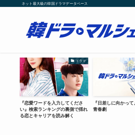
ネット最大級の韓国ドラマデータベース
ドラマ
ドラマ
してくださ
『日差しに向かって』切ない韓国
『私の心が聞
の裏側で揺れ
青春劇
が“音”になる
み解く
ラマ