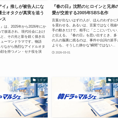
アイ』推しが被告人にな
『春の日』沈黙のヒロインと兄弟
護士オタクが真実を追う
愛が交差する2005年SBS名作
ンス
言葉が出ないはずの人が、ほんのわずかに
を震わせる。あるいは、言葉ではなく視線
は、2025年から2026年にか
手の動きだけで、相手に「ここにいていい
Aで放送され、現代社会におけ
と伝える。『春の日』を思い出すとき、多
化と、その光と影を鋭く描き出
の人の脳裏に残るのは、事件や台詞の派手
ヒューマンドラマです。物語
よりも、そうした静かな“瞬間”ではない...
ありながら熱烈なアイドルオタ
の顔を持つメン・セナ役を演
2026-03-01
ドラマ
ド