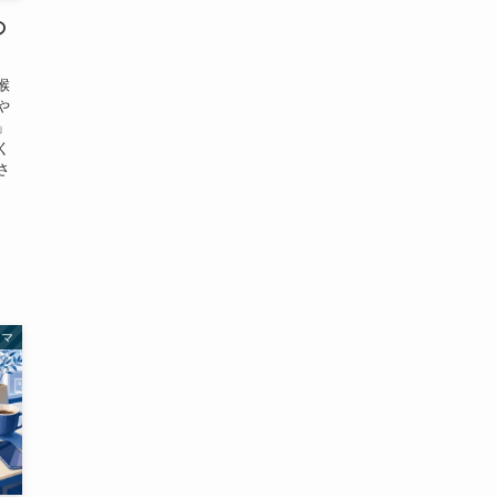
の
喉
や
」
く
さ
ラマ