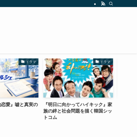
ドラマ
ドラマ
向かってハイキック』家
『よくおごってくれる綺麗なお姉
『
社会問題を描く韓国シッ
さん』年下彼氏の熱と現実の痛み
義