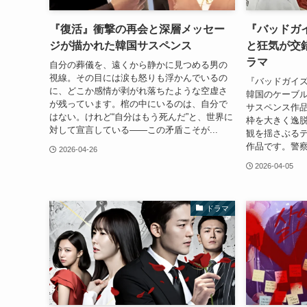
『復活』衝撃の再会と深層メッセー
『バッドガ
ジが描かれた韓国サスペンス
と狂気が交
ラマ
自分の葬儀を、遠くから静かに見つめる男の
視線。その目には涙も怒りも浮かんでいるの
『バッドガイズ
に、どこか感情が剥がれ落ちたような空虚さ
韓国のケーブル
が残っています。棺の中にいるのは、自分で
サスペンス作
はない。けれど“自分はもう死んだ”と、世界に
枠を大きく逸
対して宣言している――この矛盾こそが...
観を揺さぶる
作品です。警察
2026-04-26
2026-04-05
ドラマ