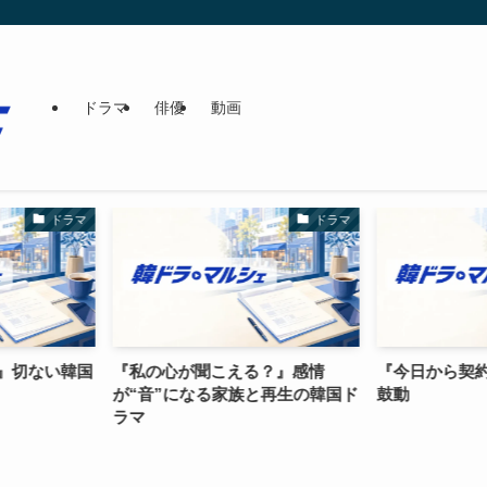
ドラマ
俳優
動画
ドラマ
ドラマ
こえる？』感情
『今日から契約恋愛』嘘と真実の
『明日に
家族と再生の韓国ド
鼓動
族の絆と
トコム