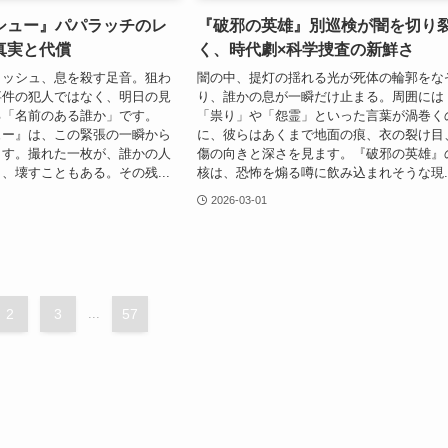
シュー』パパラッチのレ
『破邪の英雄』別巡検が闇を切り
真実と代償
く、時代劇×科学捜査の新鮮さ
ラッシュ、息を殺す足音。狙わ
闇の中、提灯の揺れる光が死体の輪郭をな
事件の犯人ではなく、明日の見
り、誰かの息が一瞬だけ止まる。周囲には
る「名前のある誰か」です。
「祟り」や「怨霊」といった言葉が渦巻く
ュー』は、この緊張の一瞬から
に、彼らはあくまで地面の痕、衣の裂け目
ます。撮れた一枚が、誰かの人
傷の向きと深さを見ます。『破邪の英雄』
、壊すこともある。その残...
核は、恐怖を煽る噂に飲み込まれそうな現..
2026-03-01
2
3
...
57