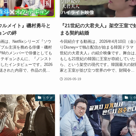
x『ソウルメイト』磯村勇斗と
『21世紀の大君夫人』架空王室で
ョンの絆
まる契約結婚
は、Netflixシリーズ『ソウ
今回紹介する動画は、2026年4月10日（金
ダブル主演を務める俳優・磯村
りDisney+で独占配信が始まる韓国ドラマ『
PMのメンバーで俳優としても
世紀の大君夫人』の紹介映像です。舞台は
・テギョンさんに、『ノンスト
もしも21世紀の韓国に王室が存続していた
したインタビューです。2026
ら、という架空の現代です。韓国最大の財
送された内容で、作品の見...
家と王室が並び立つ世界の中で、財閥令...
2026-05-19
ドラマ
ド