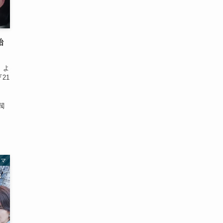
始
）よ
21
、
閥
ラマ