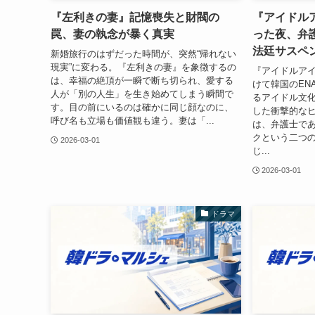
『左利きの妻』記憶喪失と財閥の
『アイドル
罠、妻の執念が暴く真実
った夜、弁
法廷サスペ
新婚旅行のはずだった時間が、突然“帰れない
現実”に変わる。『左利きの妻』を象徴するの
『アイドルアイ』
は、幸福の絶頂が一瞬で断ち切られ、愛する
けて韓国のEN
人が「別の人生」を生き始めてしまう瞬間で
るアイドル文
す。目の前にいるのは確かに同じ顔なのに、
した衝撃的な
呼び名も立場も価値観も違う。妻は「...
は、弁護士で
クという二つ
2026-03-01
じ...
2026-03-01
ドラマ