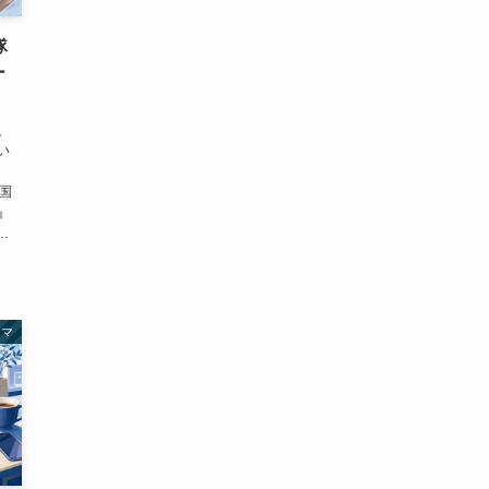
隊
ー
、
い
国
』
.
ラマ