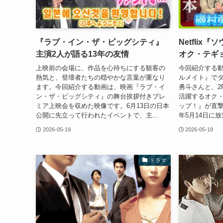
『ラブ・イン・ザ・ビッグシティ』
Netfli
主演2人が語る13年の友情
オク・テギ
上映前の会場に、作品を心待ちにする観客の
今回紹介する動画
熱気と、登壇者たちの穏やかな言葉が重なり
ルメイト』で
ます。今回紹介する動画は、映画『ラブ・イ
勇斗さんと、2
ン・ザ・ビッグシティ』の舞台挨拶付きプレ
活躍するオク
ミア上映会を収めた映像です。6月13日の日本
ップ！』が直撃
公開に先立って行われたイベントで、主...
年5月14日に放
2026-05-19
2026-05-19
ドラマ