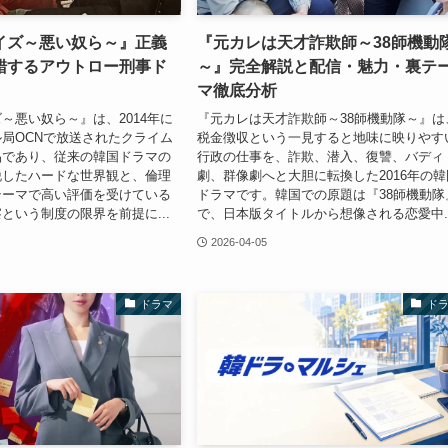
イズ～悪い奴ら～』正義
『元カレは天才詐欺師～38師機動
錯するアウトロー刑事ド
～』完全解説と配信・魅力・裏テ
マ徹底分析
～悪い奴ら～』は、2014年に
『元カレは天才詐欺師～38師機動隊～』は
局OCNで放送されたクライム
税金徴収という一見すると地味に映りやす
品であり、従来の韓国ドラマの
行政の仕事を、詐欺、潜入、復讐、バディ
脱したハードな世界観と、倫理
劇、群像劇へと大胆に転換した2016年の韓
テーマで高い評価を受けている
ドラマです。韓国での原題は『38師機動隊
という制度の限界を前提に...
で、日本版タイトルから想像される恋愛中..
2026-04-05
ドラマ
ド