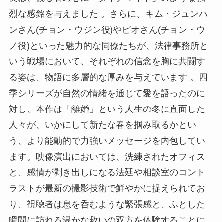
烈な感銘を与えました 。さらに、キム・ジュンハ
ンさん(チョン・ウジン役)やピオさん(チョン・ウ
ノ役)といった魅力的な同僚たちが、法律事務所と
いう戦場において、それぞれの信念を胸に共闘す
る姿は、物語に多層的な厚みを与えています 。四
季シリーズが自然の情緒を通じて愛を語ったのに
対し、本作は「離婚」という人生の冬に直面した
人々が、いかにして新たな春を掴み取るかとい
う、より能動的で力強いメッセージを内包してい
ます。映像演出においては、洗練されたオフィス
と、感情が剥き出しになる法廷や相談室のコント
ラストが最新の撮影技術で鮮やかに捉えられてお
り、視聴者は息を呑むような緊張感と、ふとした
瞬間に訪れる温かな救いの双方を体験することに