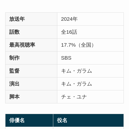
放送年
2024年
話数
全16話
最高視聴率
17.7%（全国）
制作
SBS
監督
キム・ガラム
演出
キム・ガラム
脚本
チェ・ユナ
俳優名
役名