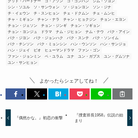
グッド・パートナー
コ・アソン
コ・ゴンハン
シム・ソヨン
シン・ソユル
ソ・サンウォン
ソ・ジョンヨン
ソン・ジナ
チ・イェウン
チ・スンヒョン
チェ・ドクムン
チェ・ムンヒ
チャ・ミギョン
チャン・ナラ
チャン・ヒョクジン
チョン・エヨン
チョン・ジェソン
チョン・ジンギ
チョン・ソギョン
チョン・ヨンジュ
ドラマ
ナム・ジヒョン
ナム・テウ
パク・アイン
パク・ジヨン
パク・ジョンハク
パク・スンテ
パク・ソンイム
パク・チンソン
パク・ミョンシン
ハン・ウンソン
ハン・サンジョ
ハン・ジェイ
ピオ
ヒューマンドラマ
ファン・ゴン
ファン・ジョンミン
ペ・ユラム
ユナ
ユン・ガプス
ユン・グムソナ
ユン・サンヒョン
よかったらシェアしてね！
『捜査班長1958』伝説の始
『偶然かな。』初恋の衝撃
まり