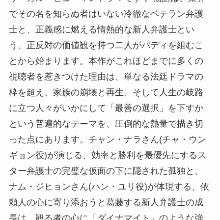
でその名を知らぬ者はいない冷徹なベテラン弁護
士と、正義感に燃える情熱的な新人弁護士とい
う、正反対の価値観を持つ二人がバディを組むこ
とから始まります。本作がこれほどまでに多くの
視聴者を惹きつけた理由は、単なる法廷ドラマの
枠を超え、家族の崩壊と再生、そして人生の岐路
に立つ人々がいかにして「最善の選択」を下すか
という普遍的なテーマを、圧倒的な熱量で描き切
った点にあります。チャン・ナラさん(チャ・ウン
ギョン役)が演じる、効率と勝利を最優先にするス
ター弁護士の完璧な仮面の下に隠された孤独と、
ナム・ジヒョンさん(ハン・ユリ役)が体現する、依
頼人の心に寄り添おうと葛藤する新人弁護士の成
長は、観る者の心に「ダイナマイト」のような強