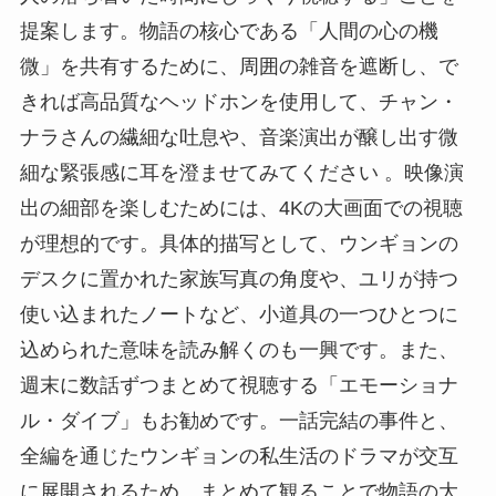
提案します。物語の核心である「人間の心の機
微」を共有するために、周囲の雑音を遮断し、で
きれば高品質なヘッドホンを使用して、チャン・
ナラさんの繊細な吐息や、音楽演出が醸し出す微
細な緊張感に耳を澄ませてみてください 。映像演
出の細部を楽しむためには、4Kの大画面での視聴
が理想的です。具体的描写として、ウンギョンの
デスクに置かれた家族写真の角度や、ユリが持つ
使い込まれたノートなど、小道具の一つひとつに
込められた意味を読み解くのも一興です。また、
週末に数話ずつまとめて視聴する「エモーショナ
ル・ダイブ」もお勧めです。一話完結の事件と、
全編を通じたウンギョンの私生活のドラマが交互
に展開されるため、まとめて観ることで物語の大