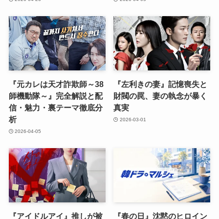
『元カレは天才詐欺師～38
『左利きの妻』記憶喪失と
師機動隊～』完全解説と配
財閥の罠、妻の執念が暴く
信・魅力・裏テーマ徹底分
真実
析
2026-03-01
2026-04-05
『アイドルアイ』推しが被
『春の日』沈黙のヒロイン