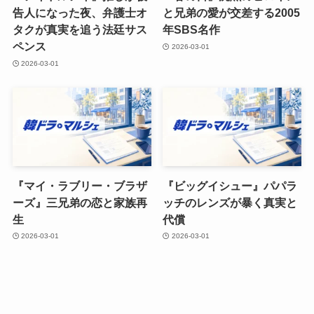
告人になった夜、弁護士オ
と兄弟の愛が交差する2005
タクが真実を追う法廷サス
年SBS名作
ペンス
2026-03-01
2026-03-01
『マイ・ラブリー・ブラザ
『ビッグイシュー』パパラ
ーズ』三兄弟の恋と家族再
ッチのレンズが暴く真実と
生
代償
2026-03-01
2026-03-01