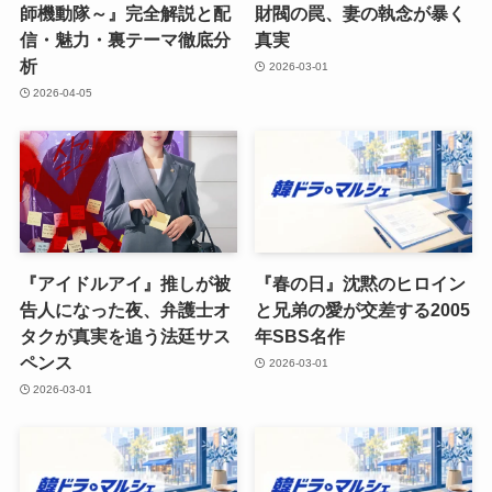
師機動隊～』完全解説と配
財閥の罠、妻の執念が暴く
信・魅力・裏テーマ徹底分
真実
析
2026-03-01
2026-04-05
『アイドルアイ』推しが被
『春の日』沈黙のヒロイン
告人になった夜、弁護士オ
と兄弟の愛が交差する2005
タクが真実を追う法廷サス
年SBS名作
ペンス
2026-03-01
2026-03-01