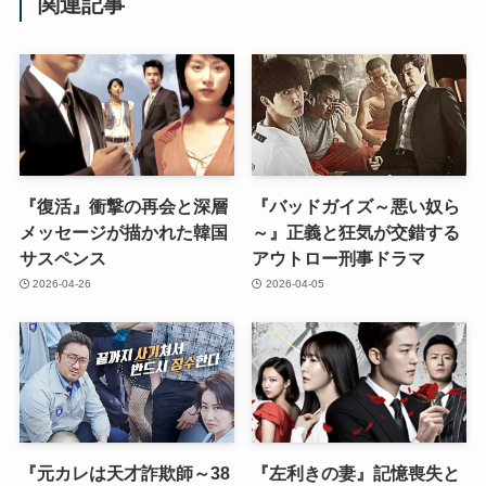
関連記事
『復活』衝撃の再会と深層
『バッドガイズ～悪い奴ら
メッセージが描かれた韓国
～』正義と狂気が交錯する
サスペンス
アウトロー刑事ドラマ
2026-04-26
2026-04-05
『元カレは天才詐欺師～38
『左利きの妻』記憶喪失と