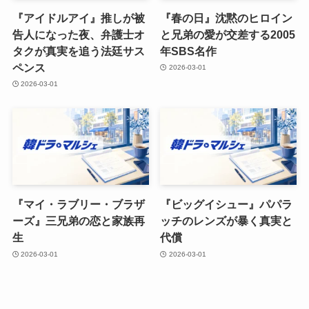
『アイドルアイ』推しが被
『春の日』沈黙のヒロイン
告人になった夜、弁護士オ
と兄弟の愛が交差する2005
タクが真実を追う法廷サス
年SBS名作
ペンス
2026-03-01
2026-03-01
『マイ・ラブリー・ブラザ
『ビッグイシュー』パパラ
ーズ』三兄弟の恋と家族再
ッチのレンズが暴く真実と
生
代償
2026-03-01
2026-03-01