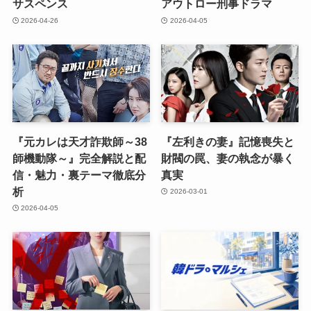
サスペンス
アウトロー刑事ドラマ
2026-04-26
2026-04-05
『元カレは天才詐欺師～38
『左利きの妻』記憶喪失と
師機動隊～』完全解説と配
財閥の罠、妻の執念が暴く
信・魅力・裏テーマ徹底分
真実
析
2026-03-01
2026-04-05