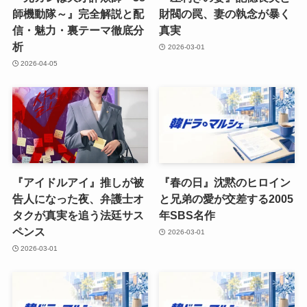
師機動隊～』完全解説と配
財閥の罠、妻の執念が暴く
信・魅力・裏テーマ徹底分
真実
析
2026-03-01
2026-04-05
『アイドルアイ』推しが被
『春の日』沈黙のヒロイン
告人になった夜、弁護士オ
と兄弟の愛が交差する2005
タクが真実を追う法廷サス
年SBS名作
ペンス
2026-03-01
2026-03-01