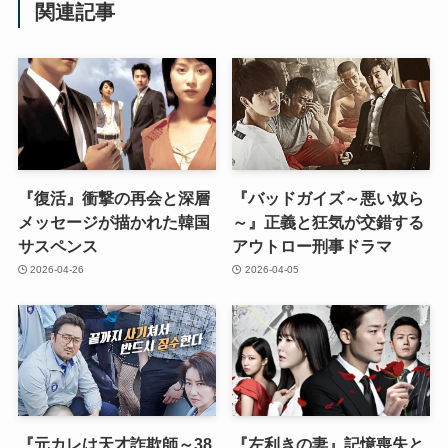
関連記事
『復活』衝撃の再会と深層
『バッドガイズ～悪い奴ら
メッセージが描かれた韓国
～』正義と狂気が交錯する
サスペンス
アウトロー刑事ドラマ
2026-04-26
2026-04-05
『元カレは天才詐欺師～38
『左利きの妻』記憶喪失と