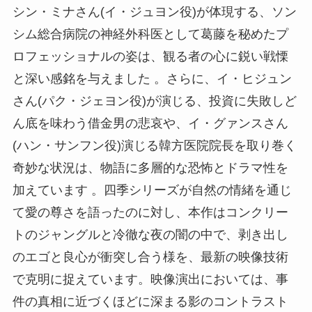
シン・ミナさん(イ・ジュヨン役)が体現する、ソン
シム総合病院の神経外科医として葛藤を秘めたプ
ロフェッショナルの姿は、観る者の心に鋭い戦慄
と深い感銘を与えました 。さらに、イ・ヒジュン
さん(パク・ジェヨン役)が演じる、投資に失敗しど
ん底を味わう借金男の悲哀や、イ・グァンスさん
(ハン・サンフン役)演じる韓方医院院長を取り巻く
奇妙な状況は、物語に多層的な恐怖とドラマ性を
加えています 。四季シリーズが自然の情緒を通じ
て愛の尊さを語ったのに対し、本作はコンクリー
トのジャングルと冷徹な夜の闇の中で、剥き出し
のエゴと良心が衝突し合う様を、最新の映像技術
で克明に捉えています。映像演出においては、事
件の真相に近づくほどに深まる影のコントラスト