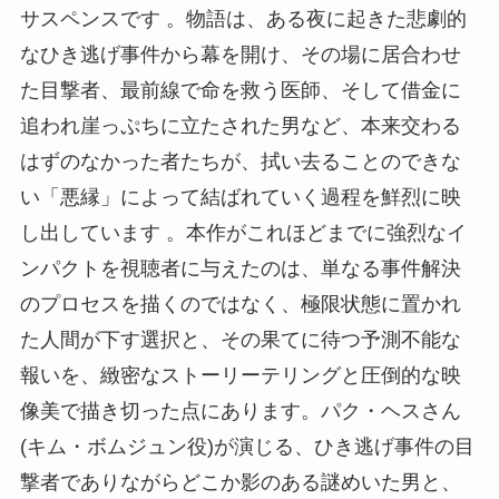
サスペンスです 。物語は、ある夜に起きた悲劇的
なひき逃げ事件から幕を開け、その場に居合わせ
た目撃者、最前線で命を救う医師、そして借金に
追われ崖っぷちに立たされた男など、本来交わる
はずのなかった者たちが、拭い去ることのできな
い「悪縁」によって結ばれていく過程を鮮烈に映
し出しています 。本作がこれほどまでに強烈なイ
ンパクトを視聴者に与えたのは、単なる事件解決
のプロセスを描くのではなく、極限状態に置かれ
た人間が下す選択と、その果てに待つ予測不能な
報いを、緻密なストーリーテリングと圧倒的な映
像美で描き切った点にあります。パク・ヘスさん
(キム・ボムジュン役)が演じる、ひき逃げ事件の目
撃者でありながらどこか影のある謎めいた男と、