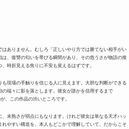
ではありません。むしろ「正しいやり方では勝てない相手がい
戦は、復讐の匂いを帯びる瞬間があり、その危うさが物語の推
つ、時折見える焦りに不安も覚えるはずです。
りも現場の手触りを信じる人に見えます。大胆な判断ができる
動の端々に影を落とします。彼女が誰かを信用するまで
のが、この作品の渋いところです。
に、未熟さが弱点にもなります。けれど彼女は単なる天才ハッ
まれやすい構造を、本人もどこかで理解していて、だからこそ