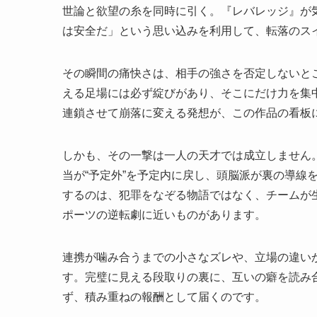
世論と欲望の糸を同時に引く。『レバレッジ』が
は安全だ」という思い込みを利用して、転落のス
その瞬間の痛快さは、相手の強さを否定しないと
える足場には必ず綻びがあり、そこにだけ力を集
連鎖させて崩落に変える発想が、この作品の看板
しかも、その一撃は一人の天才では成立しません
当が“予定外”を予定内に戻し、頭脳派が裏の導線
するのは、犯罪をなぞる物語ではなく、チームが
ポーツの逆転劇に近いものがあります。
連携が噛み合うまでの小さなズレや、立場の違い
す。完璧に見える段取りの裏に、互いの癖を読み
ず、積み重ねの報酬として届くのです。