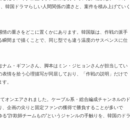
ら、韓国ドラマらしい人間関係の濃さと、案件を積み上げてい
感情の重さをどこに置くかにあります。韓国版は、作戦の派手
る瞬間まで描くことで、同じ型でも違う温度のサスペンスに仕
はナム・ギフンさん、脚本はミン・ジヒョンさんが担当してい
の表情を拾う心理描写が同居しており、「作戦の説明」だけで
ます。
かけてオンエアされました。ケーブル系・総合編成チャンネルの
り、企画の尖りと固定ファンの獲得で勝負することが多いで
る“詐欺師チームもの”というジャンルの手触りを、韓国のド