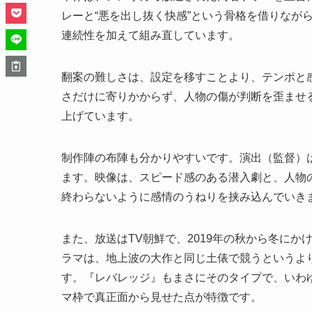
レーと“悪を出し抜く快感”という骨格を借りなが
連続性を加えて組み直しています。
翻案の難しさは、設定を移すことより、テンポと
さだけに寄りかからず、人物の傷が判断を歪ませ
上げています。
制作陣の布陣も分かりやすいです。演出（監督）
ます。映像は、スピード感のある潜入劇と、人物
終わらないように感情のうねりを挟み込んでいき
また、放送はTV朝鮮で、2019年の秋から冬に
ラマは、地上波の大作と同じ土俵で競うというよ
す。『レバレッジ』もまさにそのタイプで、いわゆ
マ枠で真正面から見せた点が特徴です。