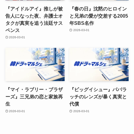
『アイドルアイ』推しが被
『春の日』沈黙のヒロイン
告人になった夜、弁護士オ
と兄弟の愛が交差する2005
タクが真実を追う法廷サス
年SBS名作
ペンス
2026-03-01
2026-03-01
『マイ・ラブリー・ブラザ
『ビッグイシュー』パパラ
ーズ』三兄弟の恋と家族再
ッチのレンズが暴く真実と
生
代償
2026-03-01
2026-03-01