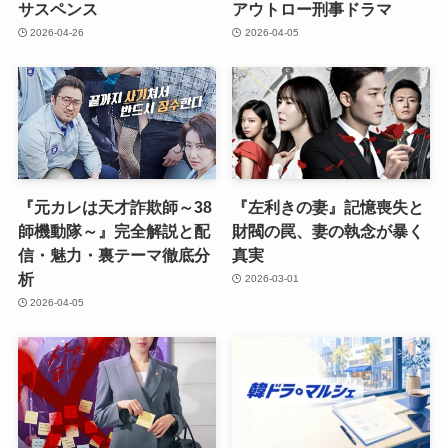
サスペンス
アウトロー刑事ドラマ
2026-04-26
2026-04-05
『元カレは天才詐欺師～38
『左利きの妻』記憶喪失と
師機動隊～』完全解説と配
財閥の罠、妻の執念が暴く
信・魅力・裏テーマ徹底分
真実
析
2026-03-01
2026-04-05