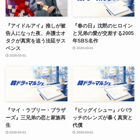
『アイドルアイ』推しが被
『春の日』沈黙のヒロイン
告人になった夜、弁護士オ
と兄弟の愛が交差する2005
タクが真実を追う法廷サス
年SBS名作
ペンス
2026-03-01
2026-03-01
『マイ・ラブリー・ブラザ
『ビッグイシュー』パパラ
ーズ』三兄弟の恋と家族再
ッチのレンズが暴く真実と
生
代償
2026-03-01
2026-03-01