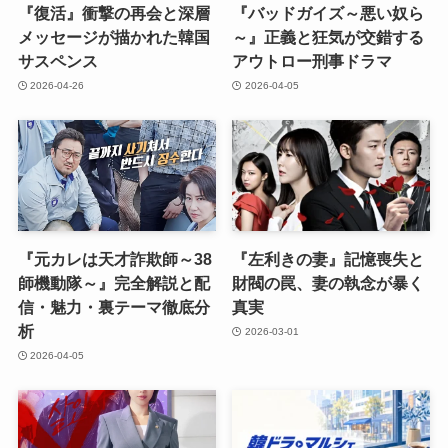
『復活』衝撃の再会と深層
『バッドガイズ～悪い奴ら
メッセージが描かれた韓国
～』正義と狂気が交錯する
サスペンス
アウトロー刑事ドラマ
2026-04-26
2026-04-05
『元カレは天才詐欺師～38
『左利きの妻』記憶喪失と
師機動隊～』完全解説と配
財閥の罠、妻の執念が暴く
信・魅力・裏テーマ徹底分
真実
析
2026-03-01
2026-04-05