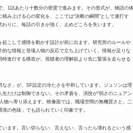
で、1話あたり十数分の密度で進みます。その形式が、物語の
積み上げる心の変化を、ここでは“決断の瞬間”として連打す
代わりに、毎話の引きが強く、止めどころを失います。
を起こして感情を動かす設計が前に出ます。研究所のルールや
片的な情報と登場人物の反応で立ち上げていく。情報が足りな
同時進行する構造が、視聴者の理解欲より先に緊張を走らせる
切なさ」が、SF設定の冷たさを中和しています。ジュソンは理
人生だけは制御できない。その矛盾を、演技が“弱さのニュアン
に人物へ寄り添えます。映像面では、職場空間の無機質さと、二
環境の色味」でも語られていく印象です。
ています。言い切らない、言えない、言ったら壊れるという感