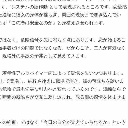
なく、“システムの誤作動”として表現されるところです。恋愛感
た途端に彼女の身体が揺らぎ、周囲の現実まで巻き込んでい
まず「この恋は安全なのか」と身構えさせられます。
ではなく、危険信号を先に鳴らす点にあります。恋が始まるこ
当事者だけの問題ではなくなる。だからこそ、二人が何気なく
、規格外の事故の予兆として見えてきます。
、若年性アルツハイマー病によって記憶を失いつつあります。
として登場し、純粋さゆえに職場で浮き、彼の苛立ちを誘いま
も危険で最も切実な引力へと変わっていくのです。短編ならで
く時間の残酷さが交互に差し込まれ、観る側の感情を休ませま
への約束」ではなく「今日の自分が覚えていられるか」という