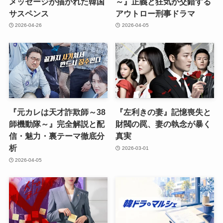
メッセージが描かれた韓国
～』正義と狂気が交錯する
サスペンス
アウトロー刑事ドラマ
2026-04-26
2026-04-05
『元カレは天才詐欺師～38
『左利きの妻』記憶喪失と
師機動隊～』完全解説と配
財閥の罠、妻の執念が暴く
信・魅力・裏テーマ徹底分
真実
析
2026-03-01
2026-04-05