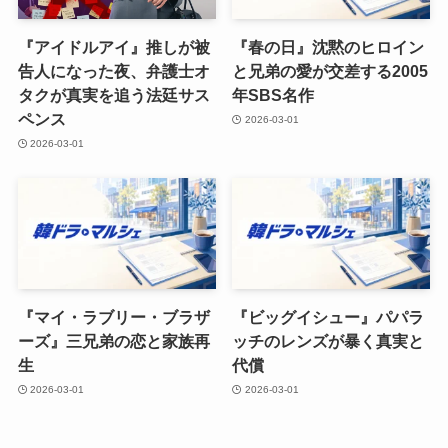
『アイドルアイ』推しが被
『春の日』沈黙のヒロイン
告人になった夜、弁護士オ
と兄弟の愛が交差する2005
タクが真実を追う法廷サス
年SBS名作
ペンス
2026-03-01
2026-03-01
『マイ・ラブリー・ブラザ
『ビッグイシュー』パパラ
ーズ』三兄弟の恋と家族再
ッチのレンズが暴く真実と
生
代償
2026-03-01
2026-03-01