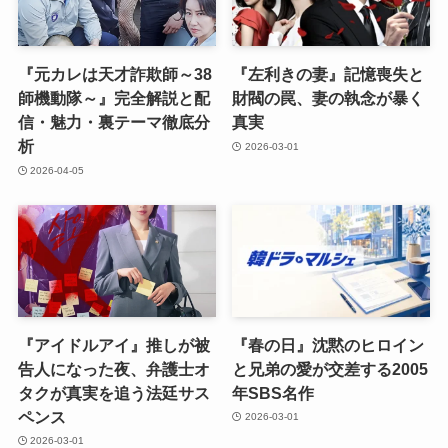
『元カレは天才詐欺師～38
『左利きの妻』記憶喪失と
師機動隊～』完全解説と配
財閥の罠、妻の執念が暴く
信・魅力・裏テーマ徹底分
真実
析
2026-03-01
2026-04-05
『アイドルアイ』推しが被
『春の日』沈黙のヒロイン
告人になった夜、弁護士オ
と兄弟の愛が交差する2005
タクが真実を追う法廷サス
年SBS名作
ペンス
2026-03-01
2026-03-01