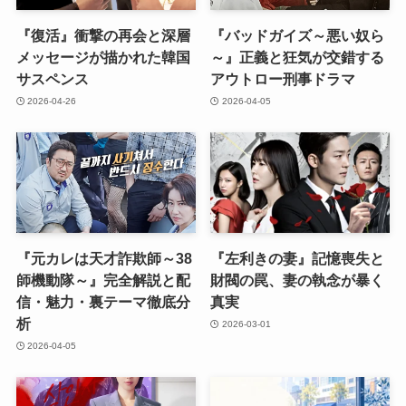
『復活』衝撃の再会と深層
『バッドガイズ～悪い奴ら
メッセージが描かれた韓国
～』正義と狂気が交錯する
サスペンス
アウトロー刑事ドラマ
2026-04-26
2026-04-05
『元カレは天才詐欺師～38
『左利きの妻』記憶喪失と
師機動隊～』完全解説と配
財閥の罠、妻の執念が暴く
信・魅力・裏テーマ徹底分
真実
析
2026-03-01
2026-04-05