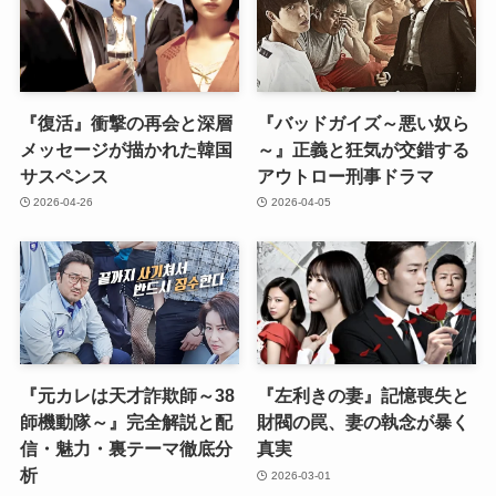
『復活』衝撃の再会と深層
『バッドガイズ～悪い奴ら
メッセージが描かれた韓国
～』正義と狂気が交錯する
サスペンス
アウトロー刑事ドラマ
2026-04-26
2026-04-05
『元カレは天才詐欺師～38
『左利きの妻』記憶喪失と
師機動隊～』完全解説と配
財閥の罠、妻の執念が暴く
信・魅力・裏テーマ徹底分
真実
析
2026-03-01