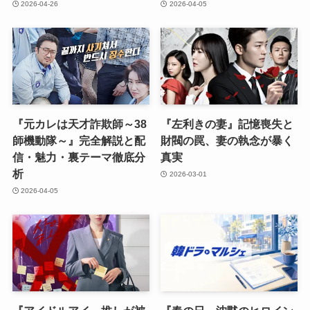
2026-04-26
2026-04-05
『元カレは天才詐欺師～38
『左利きの妻』記憶喪失と
師機動隊～』完全解説と配
財閥の罠、妻の執念が暴く
信・魅力・裏テーマ徹底分
真実
析
2026-03-01
2026-04-05