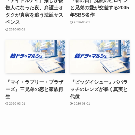
『アイドルアイ』推しが被
『春の日』沈黙のヒロイン
告人になった夜、弁護士オ
と兄弟の愛が交差する2005
タクが真実を追う法廷サス
年SBS名作
ペンス
2026-03-01
2026-03-01
『マイ・ラブリー・ブラザ
『ビッグイシュー』パパラ
ーズ』三兄弟の恋と家族再
ッチのレンズが暴く真実と
生
代償
2026-03-01
2026-03-01