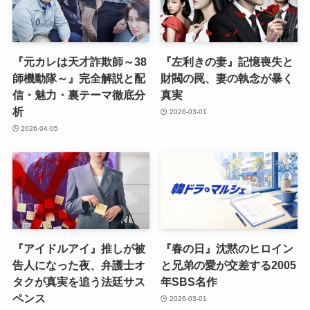
『元カレは天才詐欺師～38
『左利きの妻』記憶喪失と
師機動隊～』完全解説と配
財閥の罠、妻の執念が暴く
信・魅力・裏テーマ徹底分
真実
析
2026-03-01
2026-04-05
『アイドルアイ』推しが被
『春の日』沈黙のヒロイン
告人になった夜、弁護士オ
と兄弟の愛が交差する2005
タクが真実を追う法廷サス
年SBS名作
ペンス
2026-03-01