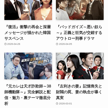
『復活』衝撃の再会と深層
『バッドガイズ～悪い奴ら
メッセージが描かれた韓国
～』正義と狂気が交錯する
サスペンス
アウトロー刑事ドラマ
2026-04-26
2026-04-05
『元カレは天才詐欺師～38
『左利きの妻』記憶喪失と
師機動隊～』完全解説と配
財閥の罠、妻の執念が暴く
信・魅力・裏テーマ徹底分
真実
析
2026-03-01