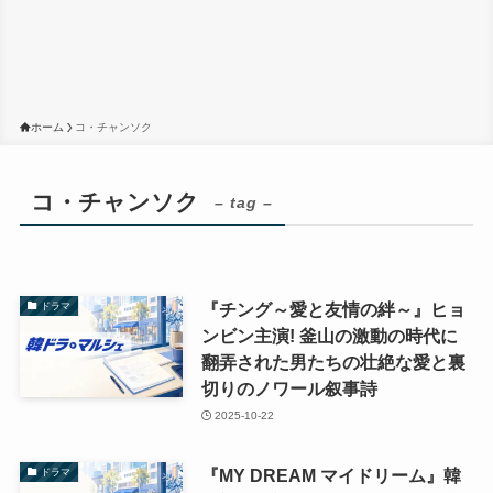
ホーム
コ・チャンソク
コ・チャンソク
– tag –
『チング～愛と友情の絆～』ヒョ
ドラマ
ンビン主演! 釜山の激動の時代に
翻弄された男たちの壮絶な愛と裏
切りのノワール叙事詩
2025-10-22
『MY DREAM マイドリーム』韓
ドラマ