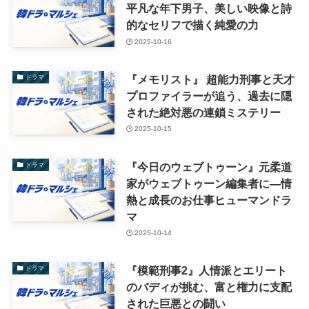
平凡な年下男子、美しい映像と詩
的なセリフで描く純愛の力
2025-10-16
『メモリスト』 超能力刑事と天才
ドラマ
プロファイラーが追う、過去に隠
された絶対悪の連鎖ミステリー
2025-10-15
『今日のウェブトゥーン』元柔道
ドラマ
家がウェブトゥーン編集者に—情
熱と成長のお仕事ヒューマンドラ
マ
2025-10-14
『模範刑事2』人情派とエリート
ドラマ
のバディが挑む、富と権力に支配
された巨悪との闘い