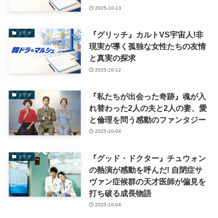
2025-10-13
『グリッチ』カルトVS宇宙人!非
ドラマ
現実が導く孤独な女性たちの友情
と真実の探求
2025-10-12
『私たちが出会った奇跡』魂が入
ドラマ
れ替わった2人の夫と2人の妻、愛
と倫理を問う感動のファンタジー
2025-10-04
『グッド・ドクター』チュウォン
ドラマ
の熱演が感動を呼んだ! 自閉症サ
ヴァン症候群の天才医師が偏見を
打ち破る成長物語
2025-10-04