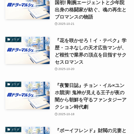
国初! 剛腕エージェントと少年院
出身の格闘家が紡ぐ、魂の再生と
ブロマンスの物語
2025-10-21
『花を咲かせろ！イ・テベク』学
ドラマ
歴・コネなしの天才広告マンが、
ど根性で業界の頂点を目指すサク
セスロマンス
2025-10-20
『夜警日誌』チョン・イル×ユン
ドラマ
ホ競演! 鬼神が見える王子が夜の
闇から朝鮮を守るファンタジーア
クション時代劇
2025-10-18
『ボーイフレンド』財閥の元妻と
ドラマ