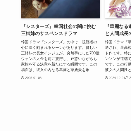
『シスターズ』韓国社会の闇に挑む
『華麗なる
三姉妹のサスペンスドラマ
と人間成長
韓国ドラマ『シスターズ』の中で、視聴者の
韓国ドラマ『華
心に深く刻まれるシーンがあります。貧しい
送され、最高視
三姉妹の長女インジュが、突然手にした700億
ト作です。特
ウォンの大金を前に驚愕し、戸惑いながらも
ンソンが道端
家族を守る決意を新たにする瞬間です。この
です。この行
場面は、彼女の内なる葛藤と家族愛を象...
彼女の人間性と
2025-01-08
2024-12-21
2