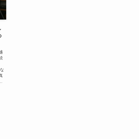
し
め
越
続
烈な
真
.