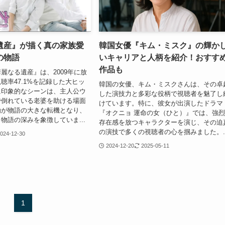
遺産』が描く真の家族愛
韓国女優『キム・ミスク』の輝か
の物語
いキャリアと人柄を紹介！おすす
作品も
麗なる遺産』は、2009年に放
聴率47.1%を記録した大ヒッ
韓国の女優、キム・ミスクさんは、その卓
に印象的なシーンは、主人公ウ
した演技力と多彩な役柄で視聴者を魅了し
で倒れている老婆を助ける場面
けています。特に、彼女が出演したドラマ
動が物語の大きな転機となり、
『オクニョ 運命の女（ひと）』では、強
物語の深みを象徴していま...
存在感を放つキャラクターを演じ、その迫
の演技で多くの視聴者の心を掴みました。..
024-12-30
2024-12-20
2025-05-11
1