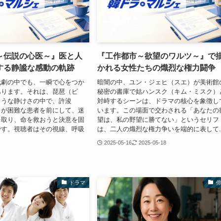
～伝説の心医～』医と人
『工作都市～欲望のワルツ～』で
する静謐な感動の軌跡
かれる女性たちの熾烈な権力闘争
代劇の中でも、一瞬で心をつか
暗闇の中、ユン・ジェヒ（スエ）が美術館
あります。それは、琵琶（ビ
秘密の書庫で姑ハンスク（キム・ミスク）
ような静けさの中で、許浚
対峙するシーンは、ドラマの核心を象徴し
）が困難な患者を前にして、迷
います。この場面で交わされる「あなたの
を取り、命を救おうと決意を固
望は、私の野望に勝てない」というセリフ
です。視聴者はその視線、呼吸
は、二人の熾烈な権力争いを端的に表して..
2025-05-16
2025-05-18
ドラマ