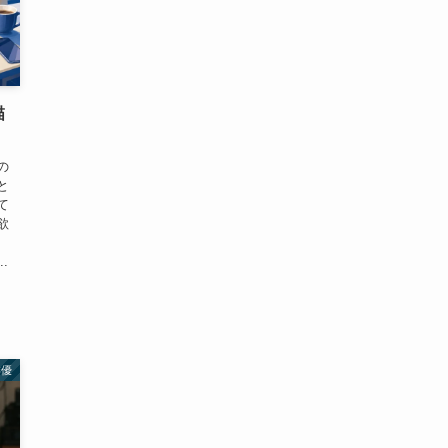
描
の
と
て
欲
.
俳優