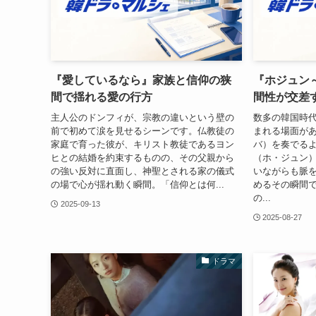
『愛しているなら』家族と信仰の狭
『ホジュン
間で揺れる愛の行方
間性が交差
主人公のドンフィが、宗教の違いという壁の
数多の韓国時
前で初めて涙を見せるシーンです。仏教徒の
まれる場面が
家庭で育った彼が、キリスト教徒であるヨン
バ）を奏でる
ヒとの結婚を約束するものの、その父親から
（ホ・ジュン
の強い反対に直面し、神聖とされる家の儀式
いながらも脈
の場で心が揺れ動く瞬間。「信仰とは何...
めるその瞬間
の...
2025-09-13
2025-08-27
ドラマ