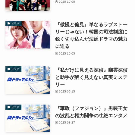
2025-10-05
『傲慢と偏見』単なるラブストー
ドラマ
リーじゃない！韓国の司法制度に
鋭く切り込んだ法廷ドラマの魅力
に迫る
2025-10-05
『私だけに見える探偵』幽霊探偵
ドラマ
と助手が解く見えない真実ミステ
リー
2025-09-15
『華政（ファジョン）』男装王女
ドラマ
の波乱と権力闘争の壮絶エンタメ
2025-08-27