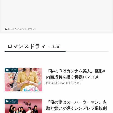
ホーム
ロマンスドラマ
ロマンスドラマ
– tag –
『私のIDはカンナム美人』整形×
ドラマ
内面成長を描く青春ロマコメ
2025-10-05
2026-02-11
『僕の妻はスーパーウーマン』内
ドラマ
助と笑いが導くシンデレラ逆転劇