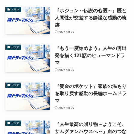
『ホジュン～伝説の心医～』医と
ドラマ
人間性が交差する静謐な感動の軌
跡
2025-08-27
『もう一度始めよう』人生の再出
ドラマ
発を描く121話のヒューマンドラ
マ
2025-08-27
『黄金のポケット』家族の温もり
ドラマ
を取り戻す感動の長編ホームドラ
マ
2025-08-27
『人生最高の贈り物～ようこそ、
ドラマ
サムグァンハウスへ～』血のつな