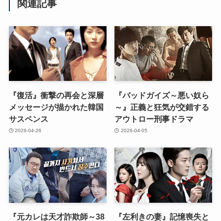
関連記事
『復活』衝撃の再会と深層
『バッドガイズ～悪い奴ら
メッセージが描かれた韓国
～』正義と狂気が交錯する
サスペンス
アウトロー刑事ドラマ
2026-04-26
2026-04-05
『元カレは天才詐欺師～38
『左利きの妻』記憶喪失と