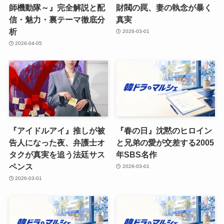
師機動隊～』完全解説と配
財閥の罠、妻の執念が暴く
信・魅力・裏テーマ徹底分
真実
析
2026-03-01
2026-04-05
『アイドルアイ』推しが被
『春の日』沈黙のヒロイン
告人になった夜、弁護士オ
と兄弟の愛が交差する2005
タクが真実を追う法廷サス
年SBS名作
ペンス
2026-03-01
2026-03-01