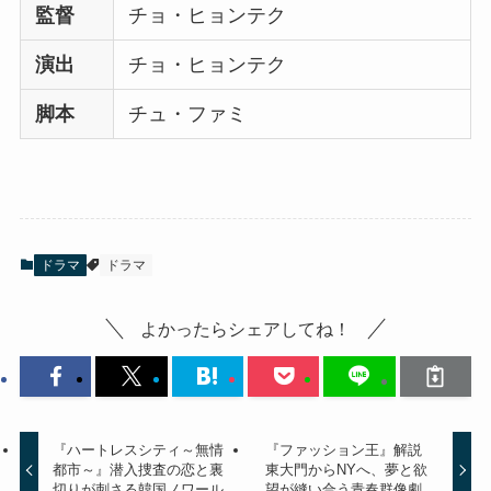
監督
チョ・ヒョンテク
演出
チョ・ヒョンテク
脚本
チュ・ファミ
ドラマ
ドラマ
よかったらシェアしてね！
『ハートレスシティ～無情
『ファッション王』解説
都市～』潜入捜査の恋と裏
東大門からNYへ、夢と欲
切りが刺さる韓国ノワール
望が縫い合う青春群像劇