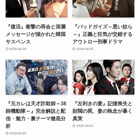
『復活』衝撃の再会と深層
『バッドガイズ～悪い奴ら
メッセージが描かれた韓国
～』正義と狂気が交錯する
サスペンス
アウトロー刑事ドラマ
2026-04-26
2026-04-05
『元カレは天才詐欺師～38
『左利きの妻』記憶喪失と
師機動隊～』完全解説と配
財閥の罠、妻の執念が暴く
信・魅力・裏テーマ徹底分
真実
析
2026-03-01
2026-04-05