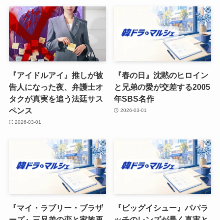
『アイドルアイ』推しが被
『春の日』沈黙のヒロイン
告人になった夜、弁護士オ
と兄弟の愛が交差する2005
タクが真実を追う法廷サス
年SBS名作
ペンス
2026-03-01
2026-03-01
『マイ・ラブリー・ブラザ
『ビッグイシュー』パパラ
ーズ』三兄弟の恋と家族再
ッチのレンズが暴く真実と