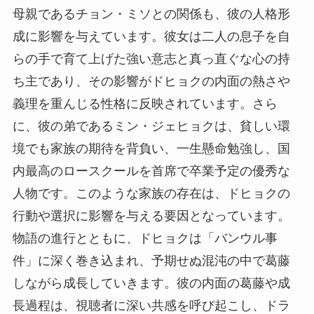
母親であるチョン・ミソとの関係も、彼の人格形
成に影響を与えています。彼女は二人の息子を自
らの手で育て上げた強い意志と真っ直ぐな心の持
ち主であり、その影響がドヒョクの内面の熱さや
義理を重んじる性格に反映されています。さら
に、彼の弟であるミン・ジェヒョクは、貧しい環
境でも家族の期待を背負い、一生懸命勉強し、国
内最高のロースクールを首席で卒業予定の優秀な
人物です。このような家族の存在は、ドヒョクの
行動や選択に影響を与える要因となっています。
物語の進行とともに、ドヒョクは「バンウル事
件」に深く巻き込まれ、予期せぬ混沌の中で葛藤
しながら成長していきます。彼の内面の葛藤や成
長過程は、視聴者に深い共感を呼び起こし、ドラ