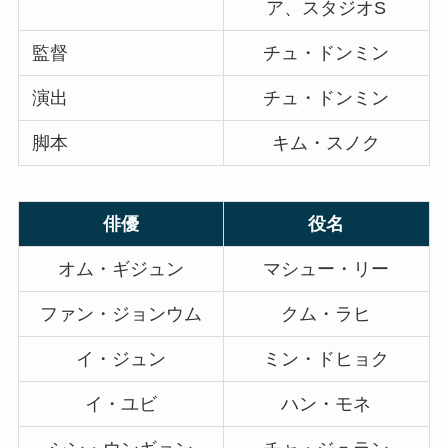
ア、スタジオS
監督
チュ・ドンミン
演出
チュ・ドンミン
脚本
キム・スノク
俳優
役名
オム・ギジュン
マシュー・リー
ファン・ジョンウム
クム・ラヒ
イ・ジュン
ミン・ドヒョク
イ・ユビ
ハン・モネ