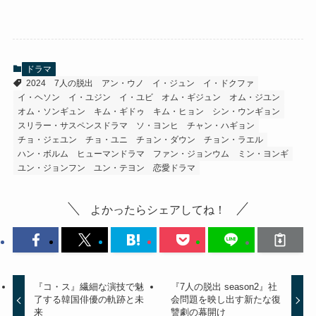
ドラマ
2024
7人の脱出
アン・ウノ
イ・ジュン
イ・ドクファ
イ・ヘソン
イ・ユジン
イ・ユビ
オム・ギジュン
オム・ジユン
オム・ソンギュン
キム・ギドゥ
キム・ヒョン
シン・ウンギョン
スリラー・サスペンスドラマ
ソ・ヨンヒ
チャン・ハギョン
チョ・ジェユン
チョ・ユニ
チョン・ダウン
チョン・ラエル
ハン・ボルム
ヒューマンドラマ
ファン・ジョンウム
ミン・ヨンギ
ユン・ジョンフン
ユン・テヨン
恋愛ドラマ
よかったらシェアしてね！
『コ・ス』繊細な演技で魅
『7人の脱出 season2』社
了する韓国俳優の軌跡と未
会問題を映し出す新たな復
来
讐劇の幕開け