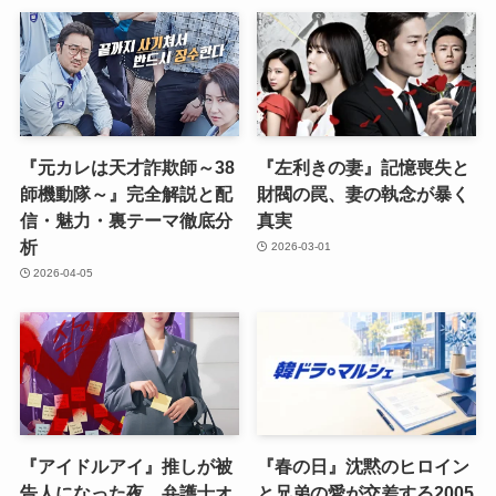
『元カレは天才詐欺師～38
『左利きの妻』記憶喪失と
師機動隊～』完全解説と配
財閥の罠、妻の執念が暴く
信・魅力・裏テーマ徹底分
真実
析
2026-03-01
2026-04-05
『アイドルアイ』推しが被
『春の日』沈黙のヒロイン
告人になった夜、弁護士オ
と兄弟の愛が交差する2005