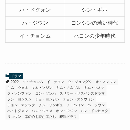
ハ・ドグォン
シン・ギホ
ハ・ジウン
ヨンシンの若い時代
イ・チョンム
ハヨンの少年時代
ドラマ
2022
イ・チョンム
イ・デヨン
ウ・ジョングク
オ・スンフン
キム・ウォネ
キム・ソジン
キム・ナムギル
キム・ヘオク
ク・ソンファン
コン・ソンハ
スリラー・サスペンスドラマ
ソン・ヨンスン
チョ・ヨンジン
チョン・スンウォン
チョン・マンシク
チン・ソンギュ
ノ・ハヨン
ハ・ジウン
ハ・ドグォン
ハン・ジュヌ
ホン・ウジン
ムン・ドンヒョク
リョウン
悪の心を読む者たち
犯罪ドラマ