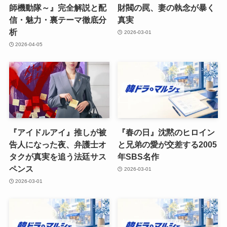
師機動隊～』完全解説と配
財閥の罠、妻の執念が暴く
信・魅力・裏テーマ徹底分
真実
析
2026-03-01
2026-04-05
『アイドルアイ』推しが被
『春の日』沈黙のヒロイン
告人になった夜、弁護士オ
と兄弟の愛が交差する2005
タクが真実を追う法廷サス
年SBS名作
ペンス
2026-03-01
2026-03-01