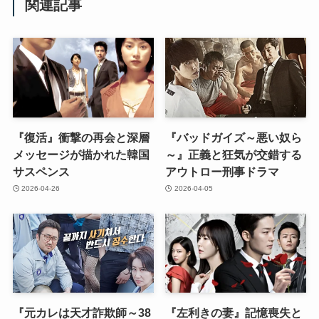
関連記事
『復活』衝撃の再会と深層
『バッドガイズ～悪い奴ら
メッセージが描かれた韓国
～』正義と狂気が交錯する
サスペンス
アウトロー刑事ドラマ
2026-04-26
2026-04-05
『元カレは天才詐欺師～38
『左利きの妻』記憶喪失と