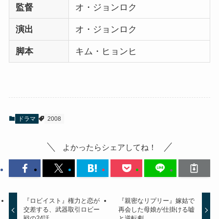
監督
オ・ジョンロク
演出
オ・ジョンロク
脚本
キム・ヒョンヒ
ドラマ
2008
よかったらシェアしてね！
『ロビイスト』権力と恋が
『親密なリプリー』嫁姑で
交差する、武器取引ロビー
再会した母娘が仕掛ける嘘
戦の24話
と逆転劇