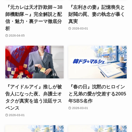
『元カレは天才詐欺師～38
『左利きの妻』記憶喪失と
師機動隊～』完全解説と配
財閥の罠、妻の執念が暴く
信・魅力・裏テーマ徹底分
真実
析
2026-03-01
2026-04-05
『アイドルアイ』推しが被
『春の日』沈黙のヒロイン
告人になった夜、弁護士オ
と兄弟の愛が交差する2005
タクが真実を追う法廷サス
年SBS名作
ペンス
2026-03-01
2026-03-01