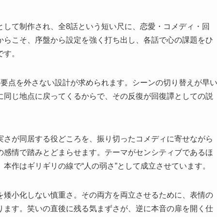
として制作され、全8話という短い尺に、恋愛・コメディ・回
からこそ、序盤から設定を強く打ち出し、各話で心の課題をひ
です。
の要点を外さない設計が求められます。シーンの切り替えが早
に同じ地点に戻ってくるからで、その反復が回復譚としての説
実さが同居する役どころを、振り切ったコメディに寄せながら
の感情で踏みとどまらせます。テーマがセンシティブであるほ
本作はギリギリの線で“人の弱さ”として成立させています。
を矮小化しない慎重さ。その両方を両立させるために、表情の
ります。笑いの直後に残る気まずさが、逆に本音の扉を開く仕