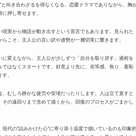
人”と向き合わざるを得なくなる。恋愛ドラマでありながら、胸
時に押し寄せます。
い現実から物語が動き出すという宣言でもあります。見られた
からこそ、主人公の言い訳や虚勢が一層切実に響きます。
いに変えながら、主人公が少しずつ「自分を取り戻す」過程を
ルではなくスタートです。好意より先に、劣等感、焦り、羞恥
ます。
は、むしろ静かな疲労や安堵だったりします。人は立て直すと
。その遠回りまで含めて描くから、回復のプロセスがごまかし
現代の“詰みかけた心”に寄り添う温度で描いているのも印象